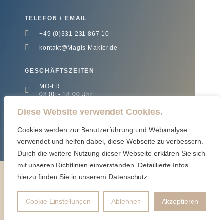
TELEFON / EMAIL
+49 (0)331 231 867 10
kontakt@Magis-Makler.de
GESCHÄFTSZEITEN
MO-FR
08:00 - 18:00 Uhr
Diese Website verwendet Cookies.
Cookies werden zur Benutzerführung und Webanalyse
verwendet und helfen dabei, diese Webseite zu verbessern.
Durch die weitere Nutzung dieser Webseite erklären Sie sich
mit unseren Richtlinien einverstanden. Detaillierte Infos
hierzu finden Sie in unserem
Datenschutz.
IMPRESSUM
DATENSCHUTZ
Copyright 2026 - Magis Makler GmbH
Cookie Einstellungen
Ablehnen
Akzeptieren